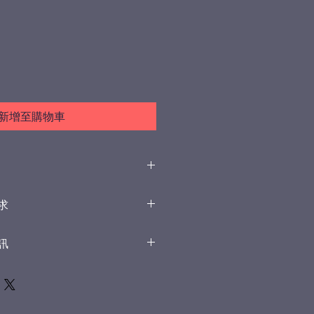
新增至購物車
公分,重量50~55公克,超過60公克將
求
光及去層紋處理，表面不會有莫名
側面一張，兩張以上，如果僅有一
的層紋
訊
勻、正面、解析度高的照片
墨水層構築而成，墨水層有一定的
依照照片的內容製作，無法指定變
洗方面可以用清水或是酒精擦拭
成３Ｄ模型時會提供一個專屬網
等
視３Ｄ模型的效果並確認製作３Ｄ
用２倍放大，並避免光線不均，請
一次瑕疵修改，如去斑，局部修飾
正面側面同一表情各拍一張