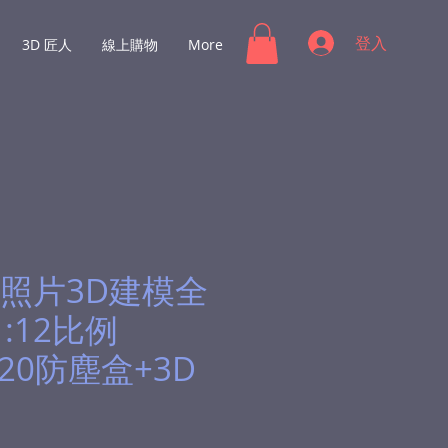
登入
3D 匠人
線上購物
More
照片3D建模全
1:12比例
x20防塵盒+3D