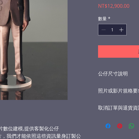
價
NT$12,900.00
格
數量
*
公仔尺寸說明
單人公仔高度為14
照片或影片規格要
加收每公克60元
所有公仔都會做消
照片必須正面一張
的反光及肉眼可視
取消訂單與退貨資
張，請提供光線均
公仔材質為樹酯加
公仔頭部將會完全
厚度不易褪色，清
每一個公仔先期完
更髮型或是髮色等
址，買家可以先檢
片數位建模,提供客製化公仔
用手機拍照時，請
公仔品質，並允許
在光線充足地方，
片，我們才能依照這些資訊量身訂製公
等