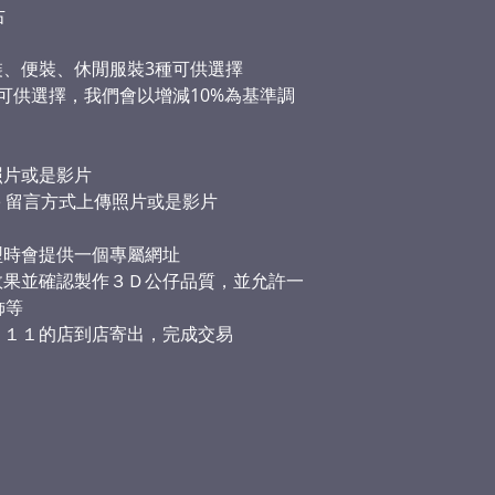
也可以用手機錄影
右
當３Ｄ模型未能滿
線均勻充足
將會安排取消訂單
照片建模會先以3
裝、便裝、休閒服裝3種可供選擇
如經確認製作後，
製作3D公仔後將
如收到貨後發現有
種可供選擇，我們會以增減10%為基準調
我們確認後予以退
照片或是影片
sage 留言方式上傳照片或是影片
型時會提供一個專屬網址
效果並確認製作３Ｄ公仔品質，並允許一
飾等
－１１的店到店寄出，完成交易