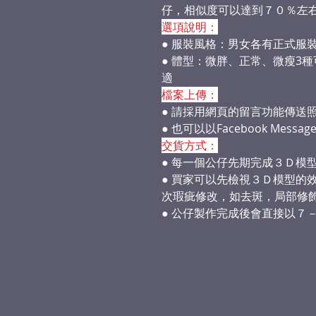
仔，相似度可以達到７０％左
選項說明：
● 服裝風格：男女各有正式服
● 體型：微胖、正常、微瘦3
適
檔案上傳：
● 請採用網頁的留言功能傳送
● 也可以以Facebook Mes
交貨方式：
● 每一個公仔先期完成３Ｄ模
● 買家可以先檢視３Ｄ模型的
次瑕疵修改，如去斑，局部修
● 公仔製作完成後會直接以７