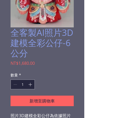
全客製AI照片3D
建模全彩公仔-6
公分
價
NT$1,680.00
格
數量
*
新增至購物車
照片3D建模全彩公仔為依據照片