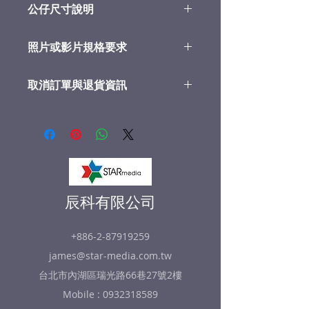
公仔尺寸說明
公仔材質為樹酯加墨水層構築而
照片或影片規格要求
成，墨水層有一定的厚度不易褪
色，清洗方面可以用清水或是酒精
照片必須正面一張側面一張，兩張
擦拭
取消訂單與退貨資訊
以上，如果僅有一張，請提供光線
均勻、正面、解析度高的照片
每一個公仔先期完成３Ｄ模型時會
公仔頭部將會完全依照照片的內容
提供一個專屬網址，買家可以先檢
製作，無法指定變更髮型或是髮色
視３Ｄ模型的效果並確認製作３Ｄ
等等
公仔品質，並允許一次瑕疵修改，
用手機拍照時，請用２倍放大，並
如去斑，局部修飾等
避免光線不均，請在光線充足地
當３Ｄ模型未能滿足需求，買家可
方，正面側面同一表情各拍一張
以終止交易，公司將會安排取消訂
​辰科有限公司
也可以用手機錄影，環繞頭部一
單退回貨款
圈，同樣需要注意光線均勻充足
如經確認製作後，買家不得取消交
照片建模會先以3D模型確認是否接
+886-2-87919259
易
受，如果接受後，製作3D公仔後將
james@star-media.com.tw
如收到貨後發現有瑕疵或是毀損，
拒絕取消訂單或是退貨
可以拍照存證，經我們確認後予以
​台北市內湖區瑞光路66巷27號2樓
退款退貨
Mobile :
0932318589