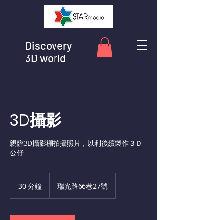
Discovery
3D world
3D攝影
親臨3D攝影棚拍攝照片，以利後續製作３Ｄ
公仔
30 分鐘
3
瑞光路66巷27號
0
分
鐘